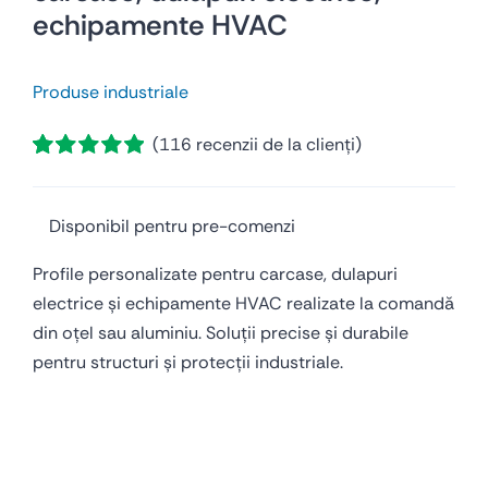
echipamente HVAC
Produse industriale
(
116
recenzii de la clienți)
Evaluat
116
la
5.00
din 5
pe baza a
Disponibil pentru pre-comenzi
evaluări de la
clienți
Profile personalizate pentru carcase, dulapuri
electrice și echipamente HVAC realizate la comandă
din oțel sau aluminiu. Soluții precise și durabile
pentru structuri și protecții industriale.
Profile personalizate pentru carcase, dulapuri electrice, echipamente HVAC