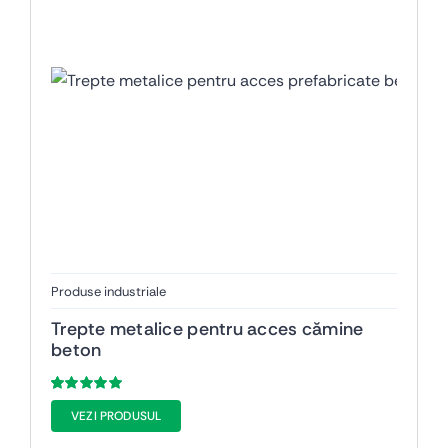
Produse industriale
Trepte metalice pentru acces cămine
beton
Evaluat
5
VEZI PRODUSUL
la
5.00
din 5
pe baza a
evaluări de la