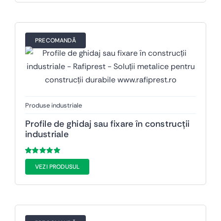
clienți
PRECOMANDĂ
Produse industriale
Profile de ghidaj sau fixare în construcții
industriale
Evaluat
116
VEZI PRODUSUL
la
5.00
din 5
pe baza a
evaluări de la
clienți