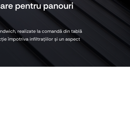
șare pentru panouri
Mască metalică aerisiri
Cadre panouri solare
Polițe, rame și profile
Console metalice
Profile de protecție
Corturi metalice
andwich, realizate la comandă din tablă
Profile decorative
Profile de ghidaj
ie împotriva infiltrațiilor și un aspect
Profile U, L, Z și C
Șine de montaj
tanșare pentru
lizate la comandă din tablă zincată sau vopsită.