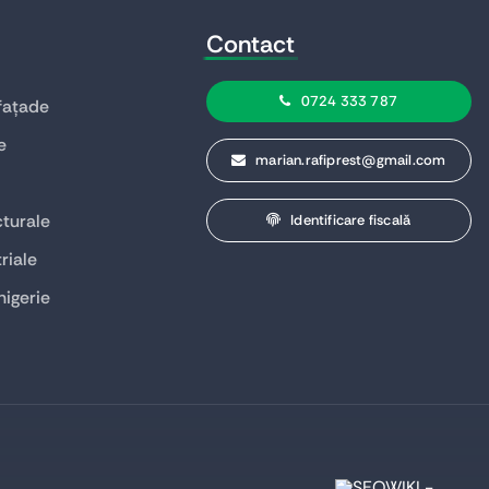
Contact
0724 333 787
 fațade
e
marian.rafiprest@gmail.com
turale
Identificare fiscală
riale
higerie