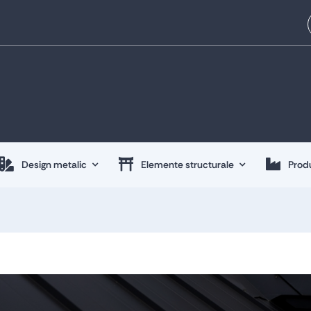
Design metalic
Elemente structurale
Produ
Design metalic
Elemente structurale