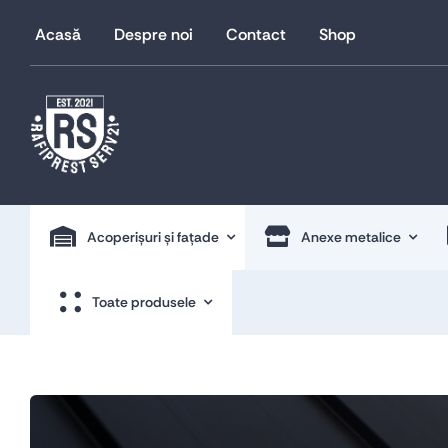
Skip
Acasă
Despre noi
Contact
Shop
to
content
Acoperișuri și fațade
Anexe metalice
Toate produsele
Anexe metalice
Acoperișuri și fațade