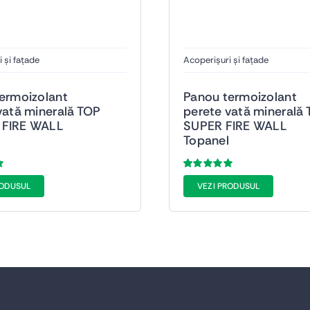
 și fațade
Acoperișuri și fațade
ermoizolant
Panou termoizolant
vată minerală TOP
perete vată minerală
FIRE WALL
SUPER FIRE WALL
Topanel
Evaluat
38
RODUSUL
VEZI PRODUSUL
la
5.00
din 5
pe baza a
de
a
evaluări de la
clienți