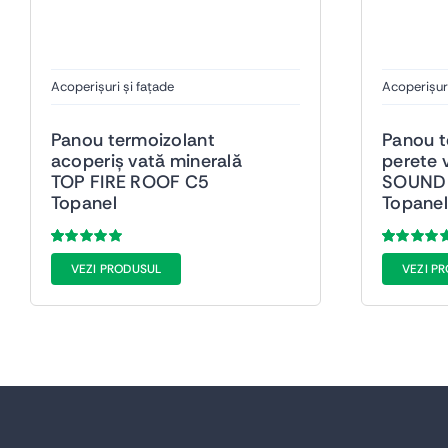
Acoperișuri și fațade
Acoperișuri
Panou termoizolant
Panou t
acoperiș vată minerală
perete 
TOP FIRE ROOF C5
SOUND 
Topanel
Topanel
Evaluat
38
Evaluat
38
VEZI PRODUSUL
VEZI P
la
5.00
din 5
la
5.00
din 5
pe baza a
de
pe baza a
de
evaluări de la
evaluări de l
clienți
clienți