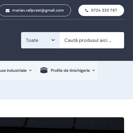
marian.rafiprest@gmail.com
0724 333 787
se industriale
Profile de tinichigerie
Profile de tinichigerie