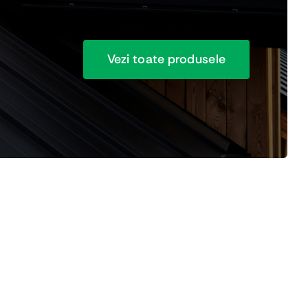
Produse industriale
Accesorii acoperișuri
Componente pentru utilaje
Coame acoperișuri
Cutii metalice
Vezi toate produsele
Profile acoperișuri
Profile de ghidaj
Profile personalizate
Vezi toate produsele