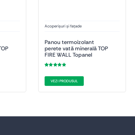
Acoperișuri și fațade
Panou termoizolant
 TOP
perete vată minerală TOP
FIRE WALL Topanel
Evaluat
38
la
5.00
din 5
pe baza a
de
VEZI PRODUSUL
evaluări de la
clienți