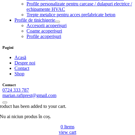
Profile personalizate pentru carcase / dulapuri electrice /
echipamente HVAC
Trepte metalice pentru acces prefabricate beton
Profile de tinichigerie
Accesorii acoperișuri
Coame acoperișuri
Profile acoperișuri
Pagini
Acasă
Despre noi
Contact
Shop
Contact
0724 333 787
marian.rafiprest@gmail.com
roduct has been added to your cart.
Nu ai niciun produs în coș.
0
Items
view cart