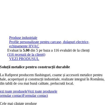
Produse industriale
Profile personalizate pentru carcase, dulapuri electrice,
echipamente HVAC
Evaluat la
5.00
din 5 pe baza a
116
evaluări de la clienți
(
116
recenzii de la clienți)
VEZI PRODUSUL
Soluții metalice pentru construcții durabile
La Rafiprest producem flashinguri, coame și accesorii metalice pentru
hale, acoperișuri și construcții industriale, realizate integral în România,
din tablă de cea mai bună calitate, prelucrată local.
ezi toate produsele
Vezi toate produsele
ormular contact
Formular contact
Cele mai căutate produse