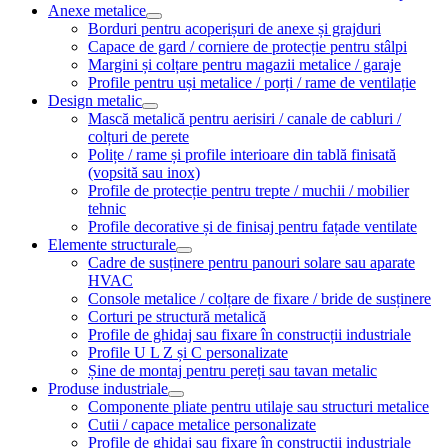
Anexe metalice
Borduri pentru acoperișuri de anexe și grajduri
Capace de gard / corniere de protecție pentru stâlpi
Margini și colțare pentru magazii metalice / garaje
Profile pentru uși metalice / porți / rame de ventilație
Design metalic
Mască metalică pentru aerisiri / canale de cabluri /
colțuri de perete
Polițe / rame și profile interioare din tablă finisată
(vopsită sau inox)
Profile de protecție pentru trepte / muchii / mobilier
tehnic
Profile decorative și de finisaj pentru fațade ventilate
Elemente structurale
Cadre de susținere pentru panouri solare sau aparate
HVAC
Console metalice / colțare de fixare / bride de susținere
Corturi pe structură metalică
Profile de ghidaj sau fixare în construcții industriale
Profile U L Z și C personalizate
Șine de montaj pentru pereți sau tavan metalic
Produse industriale
Componente pliate pentru utilaje sau structuri metalice
Cutii / capace metalice personalizate
Profile de ghidaj sau fixare în construcții industriale