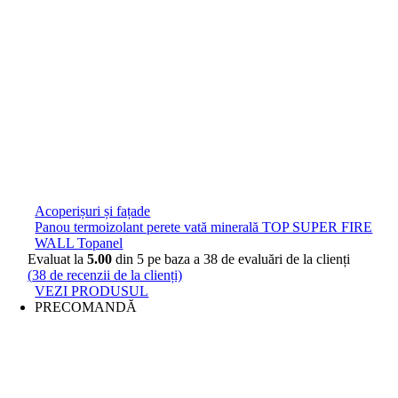
Acoperișuri și fațade
Panou termoizolant perete vată minerală TOP SUPER FIRE
WALL Topanel
Evaluat la
5.00
din 5 pe baza a
38
de evaluări de la clienți
(
38
de recenzii de la clienți)
VEZI PRODUSUL
PRECOMANDĂ