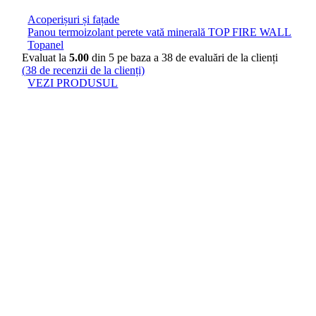
Acoperișuri și fațade
Panou termoizolant perete vată minerală TOP FIRE WALL
Topanel
Evaluat la
5.00
din 5 pe baza a
38
de evaluări de la clienți
(
38
de recenzii de la clienți)
VEZI PRODUSUL