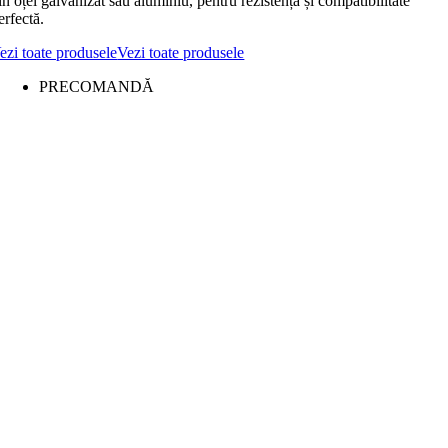
in oțel galvanizat sau aluminiu, pentru rezistență și compatibilitate
erfectă.
ezi toate produsele
Vezi toate produsele
PRECOMANDĂ