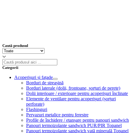
Caută produsul
Categorii
Acoperișuri și fațade
Borduri de streașină
Borduri laterale (dolii, frontoane, șorțuri de perete)
Dolii interioare / exterioare pentru acoperișuri înclinate
Elemente de ventilare pentru acoperișuri (șorțuri
perforate)
Flashinguri
Pervazuri metalice pentru ferestre
Profile de închidere / etanșare pentru panouri sandwich
Panouri termoizolante sandwich PUR/PIR Topanel
Panouri termoizolante sandwich vată minerală Topanel