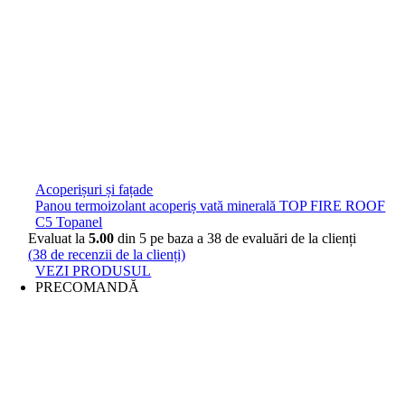
Acoperișuri și fațade
Panou termoizolant acoperiș vată minerală TOP FIRE ROOF
C5 Topanel
Evaluat la
5.00
din 5 pe baza a
38
de evaluări de la clienți
(
38
de recenzii de la clienți)
VEZI PRODUSUL
PRECOMANDĂ