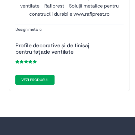
Design metalic
Profile decorative și de finisaj
pentru fațade ventilate
Evaluat
53
la
5.00
din 5
pe baza a
de
VEZI PRODUSUL
evaluări de la
clienți