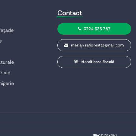
Contact
0724 333 787
 fațade
e
marian.rafiprest@gmail.com
turale
Identificare fiscală
riale
higerie