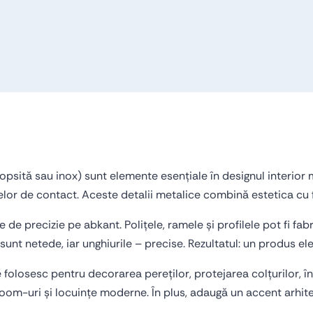
au inox) realizate la comandă. Oferă eleganță,
rioare.
 (vopsită sau inox) sunt elemente esențiale în designul interior
elor de contact. Aceste detalii metalice combină estetica cu f
 de precizie pe abkant. Polițele, ramele și profilele pot fi fab
sunt netede, iar unghiurile – precise. Rezultatul: un produs elega
 se folosesc pentru decorarea pereților, protejarea colțurilor,
om-uri și locuințe moderne. În plus, adaugă un accent arhitectu