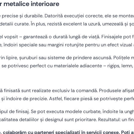
lor metalice interioare
aje precise și durabile. Datorită execuției corecte, ele se monte
detalii curate. În plus, rezistă excelent la uzură, umezeală și 
el vopsit – garantează o durată lungă de viață. Finisajele pot fi
, îndoiri speciale sau margini rotunjite pentru un efect vizual
 prin lipire, șuruburi sau sisteme de prindere ascunsă. Polițe
 se potrivesc perfect cu materialele adiacente – rigips, lemn, 
blă finisată sunt realizate exclusiv la comandă. Produsele afiș
 îndoire de precizie. Astfel, fiecare piesă se potrivește perfe
tipul de finisaj. Se pot executa modele curbate, îndoite la ung
itatea detaliilor și designul sunt prioritare. Rezultatul: un fin
, colaborăm cu parteneri specializați în servicii conexe. Poți