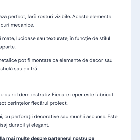
ază perfect, fără rosturi vizibile. Aceste elemente
șocuri mecanice.
 mate, lucioase sau texturate, în funcție de stilul
 aparte.
le metalice pot fi montate ca elemente de decor sau
sticlă sau piatră.
ate au rol demonstrativ. Fiecare reper este fabricat
ct cerințelor fiecărui proiect.
hi, cu perforații decorative sau muchii ascunse. Este
isaj durabil și elegant.
 afla mai multe despre partenerul nostru pe