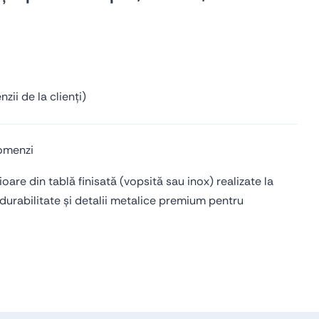
Produse industriale
Accesorii acoperișuri
Componente pentru utilaje
Coame acoperișuri
Cutii metalice
Profile acoperișuri
Profile de ghidaj
zii de la clienți)
Profile personalizate
comenzi
rioare din tablă finisată (vopsită sau inox) realizate la
urabilitate și detalii metalice premium pentru
Vezi toate produsele