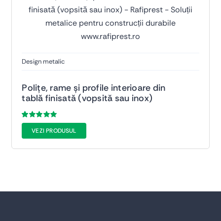
Design metalic
Polițe, rame și profile interioare din
tablă finisată (vopsită sau inox)
Evaluat
53
VEZI PRODUSUL
la
5.00
din 5
pe baza a
de
evaluări de la
clienți