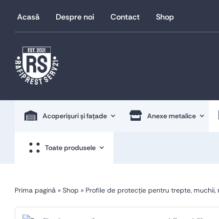
Skip
Acasă
Despre noi
Contact
Shop
to
content
Acoperișuri și fațade
Anexe metalice
Toate produsele
Prima pagină
»
Shop
»
Profile de protecție pentru trepte, muchii, 