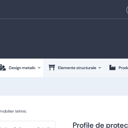
Design metalic
Elemente structurale
Produ
mobilier tehnic
Profile de protec