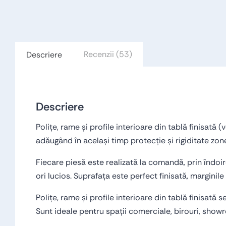
Polițe, rame și profile interioare din tablă finisată (vopsită s
durabilitate și detalii metalice premium pentru amenajări inte
Recenzii (53)
Descriere
Descriere
Polițe, rame și profile interioare din tablă finisată
adăugând în același timp protecție și rigiditate zon
Fiecare piesă este realizată la comandă, prin îndoire
ori lucios. Suprafața este perfect finisată, marginile 
Polițe, rame și profile interioare din tablă finisată
Sunt ideale pentru spații comerciale, birouri, showro