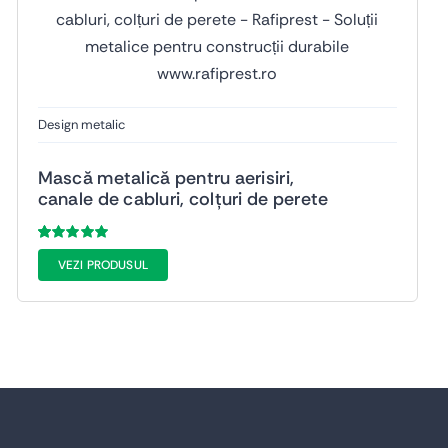
Design metalic
Mască metalică pentru aerisiri,
canale de cabluri, colțuri de perete
Evaluat
53
VEZI PRODUSUL
la
5.00
din 5
pe baza a
de
evaluări de la
clienți