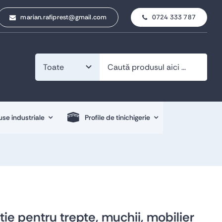
marian.rafiprest@gmail.com
0724 333 787
se industriale
Profile de tinichigerie
ție pentru trepte, muchii, mobilier
Profile de tinichigerie