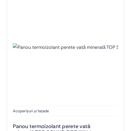
Acoperișuri și fațade
Panou termoizolant perete vată