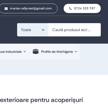
marian.rafiprest@gmail.com
0724 333 787
se industriale
Profile de tinichigerie
/ exterioare pentru acoperișuri
Profile de tinichigerie
Produse industriale