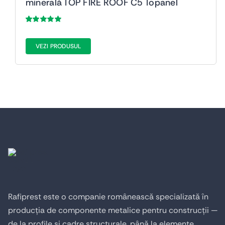
minerală TOP FIRE ROOF C5 Topanel
Evaluat
38
la
5.00
din 5
pe baza a
de
VEZI PRODUSUL
evaluări de la
clienți
Rafiprest este o companie românească specializată în
producția de componente metalice pentru construcții —
de la profile și cadre structurale, până la elemente