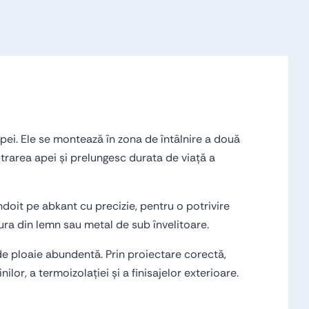
apei. Ele se montează în zona de întâlnire a două
iltrarea apei și prelungesc durata de viață a
ndoit pe abkant cu precizie, pentru o potrivire
ura din lemn sau metal de sub învelitoare.
i de ploaie abundentă. Prin proiectare corectă,
lor, a termoizolației și a finisajelor exterioare.