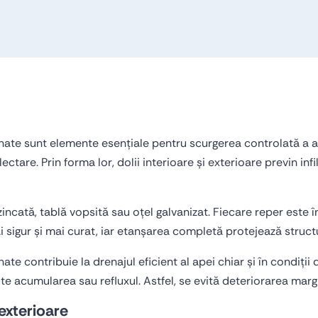
linate sunt elemente esențiale pentru scurgerea controlată a 
ctare. Prin forma lor, dolii interioare și exterioare previn inf
ncată, tablă vopsită sau oțel galvanizat. Fiecare reper este î
 sigur și mai curat, iar etanșarea completă protejează struct
inate contribuie la drenajul eficient al apei chiar și în condiți
 acumularea sau refluxul. Astfel, se evită deteriorarea margini
 exterioare