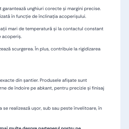
nt garantează unghiuri corecte și margini precise.
izată în funcție de înclinația acoperișului.
riații mari de temperatură și la contactul constant
e acoperiș.
ează scurgerea. În plus, contribuie la rigidizarea
exacte din șantier. Produsele afișate sunt
ne de îndoire pe abkant, pentru precizie și finisaj
ea se realizează ușor, sub sau peste învelitoare, în
a mai multe despre partenerul nostru pe