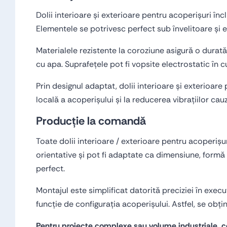
Dolii interioare și exterioare pentru acoperișuri în
Elementele se potrivesc perfect sub învelitoare și eli
Materialele rezistente la coroziune asigură o durată 
cu apa. Suprafețele pot fi vopsite electrostatic în cu
Prin designul adaptat, dolii interioare și exterioare
locală a acoperișului și la reducerea vibrațiilor cau
Producție la comandă
Toate dolii interioare / exterioare pentru acoperișu
orientative și pot fi adaptate ca dimensiune, formă 
perfect.
Montajul este simplificat datorită preciziei în execuț
funcție de configurația acoperișului. Astfel, se obț
Pentru proiecte complexe sau volume industriale, co