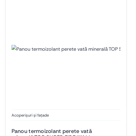
Acoperișuri și fațade
Panou termoizolant perete vată