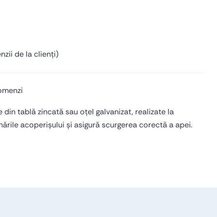
Accesorii acoperișuri
Componente pentru utilaje
Coame acoperișuri
Cutii metalice
Profile acoperișuri
Profile de ghidaj
zii de la clienți)
Profile personalizate
comenzi
e din tablă zincată sau oțel galvanizat, realizate la
rile acoperișului și asigură scurgerea corectă a apei.
Vezi toate produsele