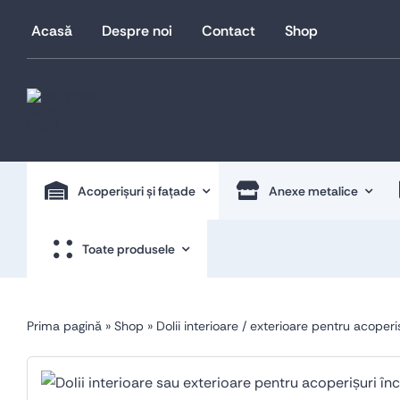
Skip
Acasă
Despre noi
Contact
Shop
to
content
Acoperișuri și fațade
Anexe metalice
Toate produsele
Prima pagină
»
Shop
»
Dolii interioare / exterioare pentru acoperiș
Acoperișuri și fațade
Anexe metalice