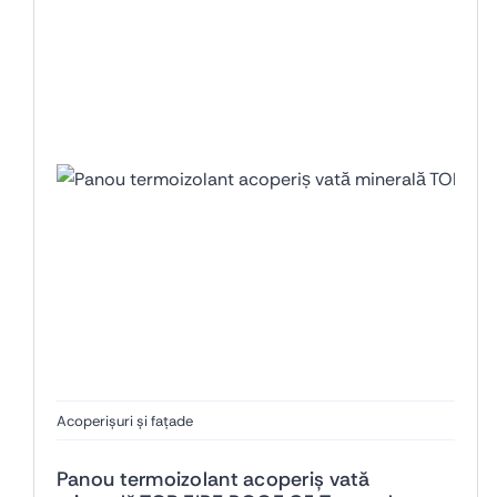
Acoperișuri și fațade
Panou termoizolant acoperiș vată