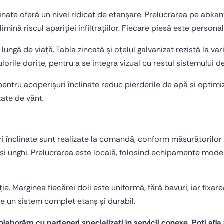
clinate oferă un nivel ridicat de etanșare. Prelucrarea pe abka
mină riscul apariției infiltrațiilor. Fiecare piesă este personal
lungă de viață. Tabla zincată și oțelul galvanizat rezistă la va
lorile dorite, pentru a se integra vizual cu restul sistemului d
 pentru acoperișuri înclinate reduc pierderile de apă și optimiz
zate de vânt.
ri înclinate sunt realizate la comandă, conform măsurătorilor 
și unghi. Prelucrarea este locală, folosind echipamente moder
ie. Marginea fiecărei doli este uniformă, fără bavuri, iar fixar
ine un sistem complet etanș și durabil.
laborăm cu parteneri specializați în servicii conexe. Poți afl