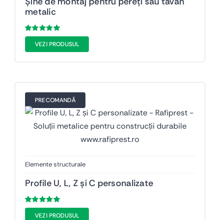
Șine de montaj pentru pereți sau tavan
metalic
Evaluat
48
VEZI PRODUSUL
la
5.00
din 5
pe baza a
de
evaluări de la
clienți
PRECOMANDĂ
Elemente structurale
Profile U, L, Z și C personalizate
Evaluat
48
VEZI PRODUSUL
la
5.00
din 5