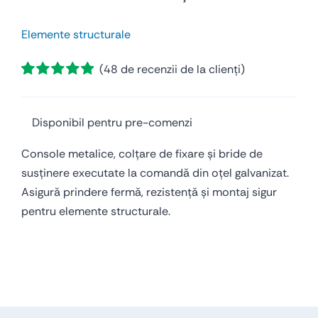
Elemente structurale
(
48
de recenzii de la clienți)
Evaluat
48
la
5.00
din 5
pe baza a
de
Disponibil pentru pre-comenzi
evaluări de la
clienți
Console metalice, colțare de fixare și bride de
susținere executate la comandă din oțel galvanizat.
Asigură prindere fermă, rezistență și montaj sigur
pentru elemente structurale.
Console metalice, colțare de fixare, bride de susținere