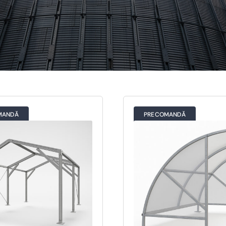
Elemente structurale
Mască metalică aerisiri
Cadre panouri solare
Polițe, rame și profile
Console metalice
Profile de protecție
Corturi metalice
Profile decorative
Profile de ghidaj
Profile U, L, Z și C
Șine de montaj
MANDĂ
PRECOMANDĂ