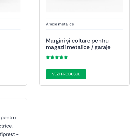
Anexe metalice
Margini și colțare pentru
magazii metalice / garaje
Evaluat
53
la
5.00
din 5
pe baza a
de
VEZI PRODUSUL
evaluări de la
clienți