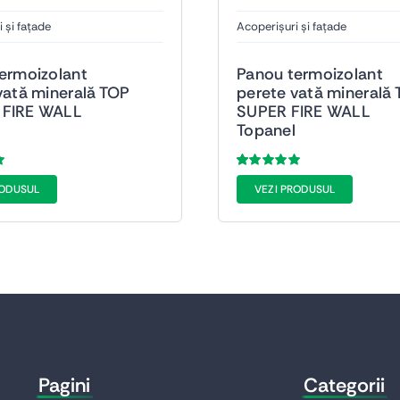
 și fațade
Acoperișuri și fațade
ermoizolant
Panou termoizolant
vată minerală TOP
perete vată minerală
FIRE WALL
SUPER FIRE WALL
Topanel
Evaluat
38
RODUSUL
VEZI PRODUSUL
la
5.00
din 5
pe baza a
de
a
evaluări de la
clienți
Pagini
Categorii