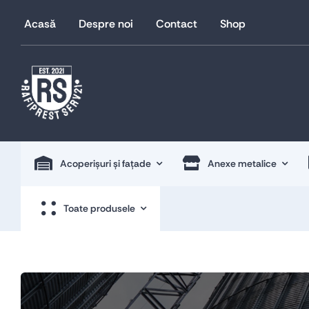
Skip
Acasă
Despre noi
Contact
Shop
to
content
Acoperișuri și fațade
Anexe metalice
Toate produsele
Acoperișuri și fațade
Anexe metalice