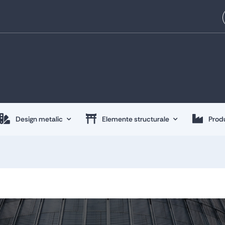
Design metalic
Elemente structurale
Produ
Design metalic