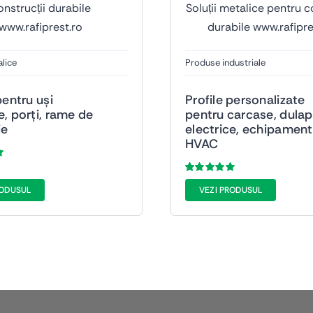
lice
Produse industriale
pentru uși
Profile personalizate
e, porți, rame de
pentru carcase, dulap
ie
electrice, echipamen
HVAC
Evaluat
116
RODUSUL
VEZI PRODUSUL
la
5.00
din 5
a
pe baza a
evaluări de la
clienți