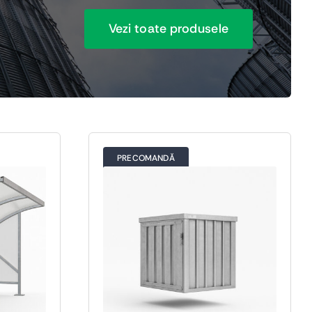
Produse industriale
Accesorii acoperișuri
Vezi toate produsele
Componente pentru utilaje
Coame acoperișuri
Cutii metalice
Profile acoperișuri
Profile de ghidaj
Profile personalizate
PRECOMANDĂ
Vezi toate produsele