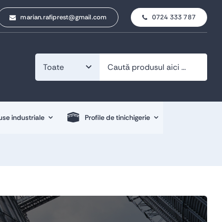
marian.rafiprest@gmail.com
0724 333 787
se industriale
Profile de tinichigerie
Profile de tinichigerie