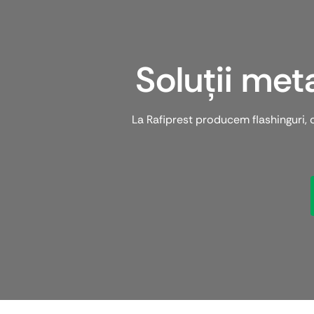
Soluții met
La Rafiprest producem flashinguri, c