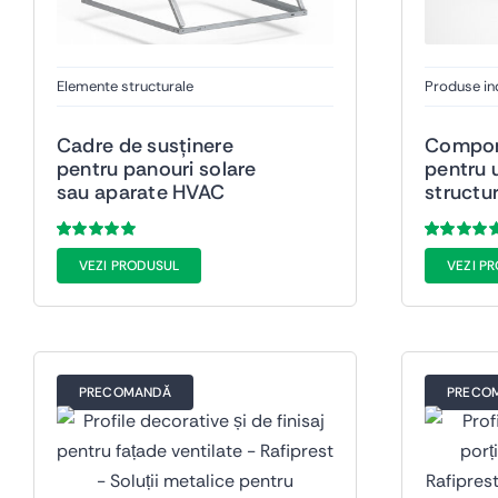
Elemente structurale
Produse in
Cadre de susținere
Compon
pentru panouri solare
pentru u
sau aparate HVAC
structu
Evaluat
48
Evaluat
116
VEZI PRODUSUL
VEZI P
la
5.00
din 5
la
5.00
din 5
pe baza a
de
pe baza a
evaluări de la
evaluări de l
clienți
clienți
PRECOMANDĂ
PRECO