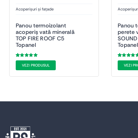
Acoperișuri și fațade
Acoperișuri
Panou termoizolant
Panou t
acoperiș vată minerală
perete 
TOP FIRE ROOF C5
SOUND 
Topanel
Topanel
Evaluat
38
Evaluat
38
VEZI PRODUSUL
VEZI P
la
5.00
din 5
la
5.00
din 5
pe baza a
de
pe baza a
de
evaluări de la
evaluări de l
clienți
clienți