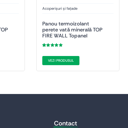
Acoperișuri și fațade
Panou termoizolant
 TOP
perete vată minerală TOP
FIRE WALL Topanel
Evaluat
38
la
5.00
din 5
pe baza a
de
VEZI PRODUSUL
evaluări de la
clienți
Contact