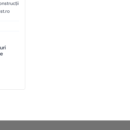
uri
te