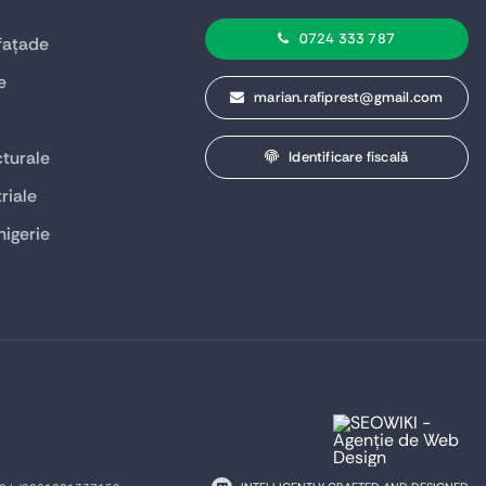
0724 333 787
 fațade
e
marian.rafiprest@gmail.com
turale
Identificare fiscală
riale
higerie