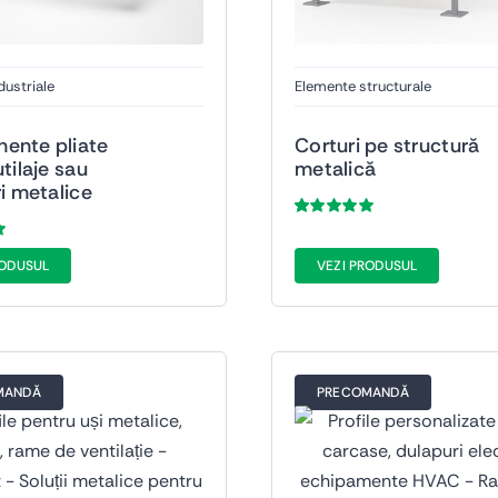
dustriale
Elemente structurale
ente pliate
Corturi pe structură
tilaje sau
metalică
ri metalice
Evaluat
48
la
5.00
din 5
pe baza a
de
RODUSUL
VEZI PRODUSUL
evaluări de la
clienți
a
MANDĂ
PRECOMANDĂ